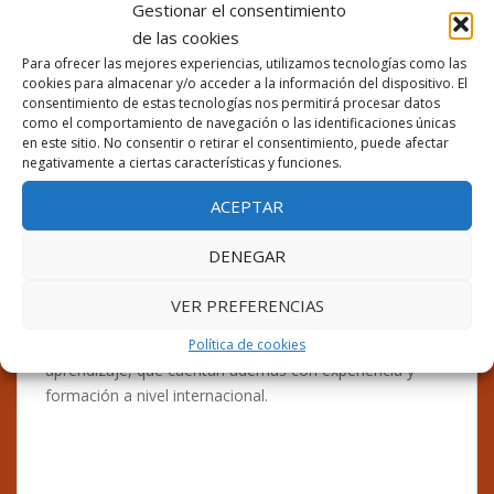
Gestionar el consentimiento
Nuestros profesores
de las cookies
Para ofrecer las mejores experiencias, utilizamos tecnologías como las
La clave
cookies para almacenar y/o acceder a la información del dispositivo. El
para el
consentimiento de estas tecnologías nos permitirá procesar datos
éxito de
como el comportamiento de navegación o las identificaciones únicas
nuestros
en este sitio. No consentir o retirar el consentimiento, puede afectar
negativamente a ciertas características y funciones.
cursos
son
ACEPTAR
ciertamen
te
DENEGAR
nuestros
profesore
VER PREFERENCIAS
s, profesionales altamente cualificados y
comprometidos con el proceso de enseñanza-
Política de cookies
aprendizaje, que cuentan además con experiencia y
formación a nivel internacional.