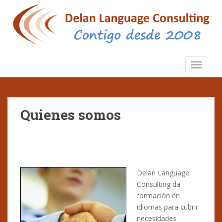
S
k
i
p
t
o
TOGGLE
m
a
i
n
Quienes somos
c
o
n
t
e
Delan Language
n
Consulting da
t
formación en
idiomas para cubrir
necesidades